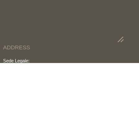
ADDRESS
Sede Legale:
Via Starza 41 82019 Sant’Agata dei Goti (BN)
Sede operativa:
Area Pip Località Campolopisco 82015 Durazzano
CONTACT
+39 0823 14 45 974
SOCIAL